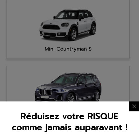
Mini Countryman S
Réduisez votre RISQUE
BMW X7 xDrive 40D
comme jamais auparavant !