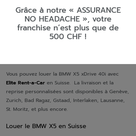
Grâce à notre «
ASSURANCE
NO HEADACHE
», votre
franchise n’est plus que de
500 CHF
!
Land Rover Defender 110
Vous pouvez louer la BMW X5 xDrive 40i avec
Elite Rent-a-Car
en
Suisse
. La livraison et la
reprise personnalisées sont disponibles à
Genève
,
Zurich
,
Bad Ragaz
,
Gstaad
,
Interlaken
,
Lausanne
,
St. Moritz
, et plus encore.
Louer le BMW X5 en Suisse