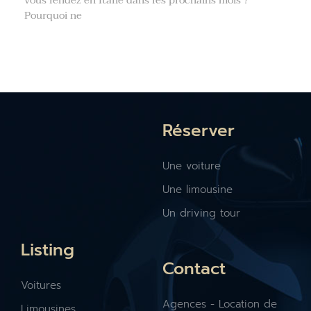
Pourquoi ne
Réserver
Une voiture
Une limousine
Un driving tour
Listing
Contact
Voitures
Agences - Location de
Limousines