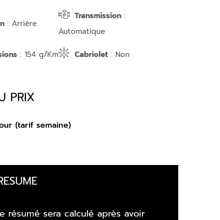
Transmission
:
on
: Arrière
Automatique
sions
: 154 g/Km
Cabriolet
: Non
U PRIX
our (tarif semaine)
RESUME
e résumé sera calculé après avoir