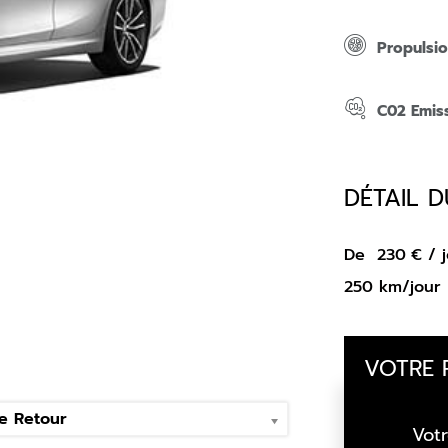
Propulsi
C02 Emis
DÉTAIL D
De
230
€
/ j
250 km/jour
VOTRE 
e Retour
Votr