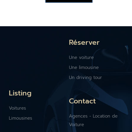
Réserver
Une voiture
Une limousine
Un driving tour
Listing
Contact
Voitures
Agences - Location de
Limousines
Voiture