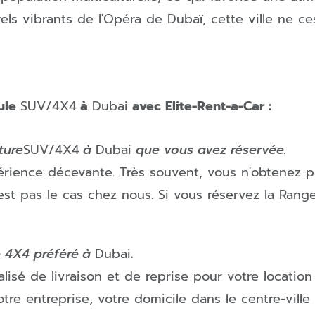
els vibrants de l'Opéra de Dubaï, cette ville ne c
cule
SUV/4X4
à
Dubai
avec Elite-Rent-a-Car :
ture
SUV/4X4
à
Dubai
que vous avez réservée.
érience décevante. Très souvent, vous n'obtenez p
est pas le cas chez nous
.
Si vous réservez la Ran
e 4X4 préféré
à
Dubai
.
sé de livraison et de reprise pour votre location
otre entreprise, votre domicile
dans le centre-ville