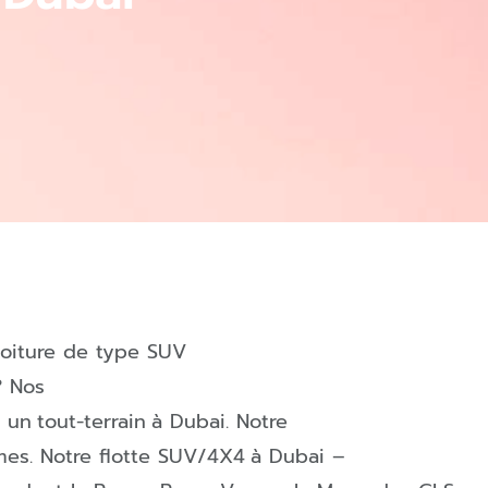
voiture de type SUV
? Nos
r un
tout-terrain
à
Dubai
.
Notre
mes
. Notre flotte
SUV/4X4
à
Dubai
–