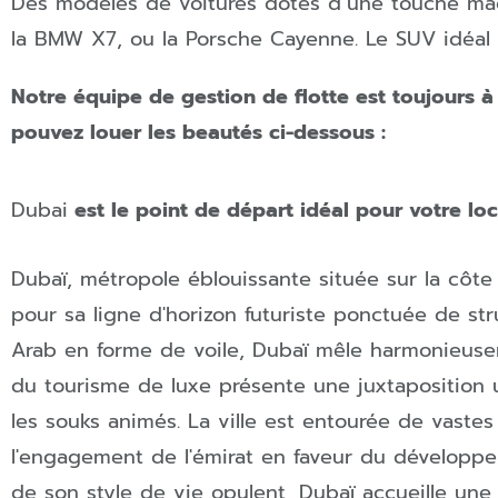
Des modèles de voitures dotés d’
une touche ma
la BMW X7
,
ou la Porsche Cayenne
.
Le SUV idéal 
Notre équipe de gestion de flotte est toujours 
pouvez louer les beautés ci-dessous :
Dubai
est le point de départ idéal pour votre loc
Dubaï, métropole éblouissante située sur la côte
pour sa ligne d'horizon futuriste ponctuée de str
Arab en forme de voile, Dubaï mêle harmonieusem
du tourisme de luxe présente une juxtaposition 
les souks animés. La ville est entourée de vastes
l'engagement de l'émirat en faveur du développem
de son style de vie opulent, Dubaï accueille une p