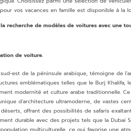
gique. C
hoisissez parmi une sélection de véhicul
pour vos vacances en famille est disponible à la lo
à la recherche de modèles de voitures avec une to
ation de voiture.
 sud-est de la péninsule arabique, témoigne de l'
uctures emblématiques telles que le Burj Khalifa, l
ent modernité et culture arabe traditionnelle. C
unique d'architecture ultramoderne, de vastes ce
 déserts, offrant des possibilités de safaris exalt
ent durable avec des projets tels que la Dubai Sus
opulation multiculturelle, ce qui favorise une atmo