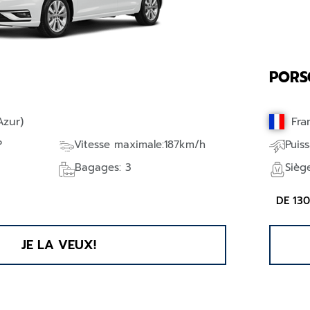
PORS
Azur)
Fra
P
Vitesse maximale:187km/h
Puis
Bagages: 3
Sièg
DE 13
JE LA VEUX!