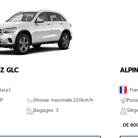
Z GLC
ALPIN
Azur)
Fra
HP
Vitesse maximale:220km/h
Puis
Bagages: 3
Sièg
DE 60