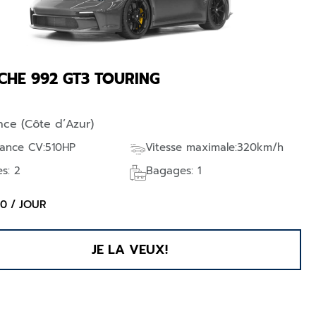
CHE 992 GT3 TOURING
nce (Côte d’Azur)
sance CV:510HP
Vitesse maximale:320km/h
es: 2
Bagages: 1
00 / JOUR
JE LA VEUX!