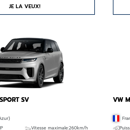
JE LA VEUX!
SPORT SV
VW M
Azur)
Fra
HP
Vitesse maximale:260km/h
Puis