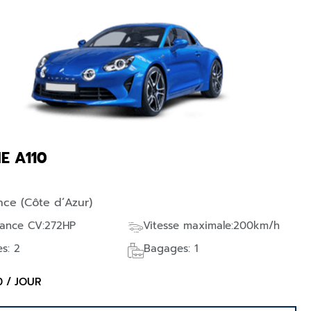
E A110
nce (Côte d’Azur)
sance CV:272HP
Vitesse maximale:200km/h
es: 2
Bagages: 1
0 / JOUR